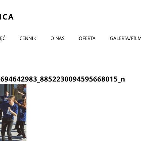
ŃCA
JĘĆ
CENNIK
O NAS
OFERTA
GALERIA/FIL
9694642983_8852230094595668015_n