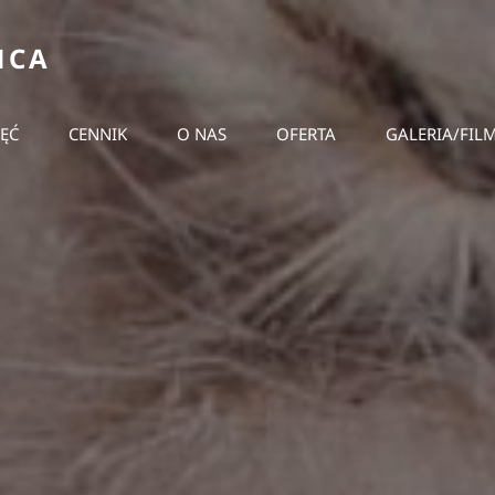
ŃCA
JĘĆ
CENNIK
O NAS
OFERTA
GALERIA/FIL