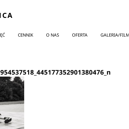
ŃCA
JĘĆ
CENNIK
O NAS
OFERTA
GALERIA/FIL
0954537518_445177352901380476_n