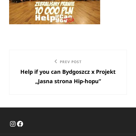
Nawigacja
Previous
PREV POST
wpisu
Help if you can Bydgoszcz x Projekt
Post
„Jasna strona Hip-hopu”
Instagram
Facebook