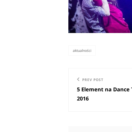
aktualności
categories
Nawigacja
Previous
PREV POST
wpisu
5 Element na Dance 
Post
2016