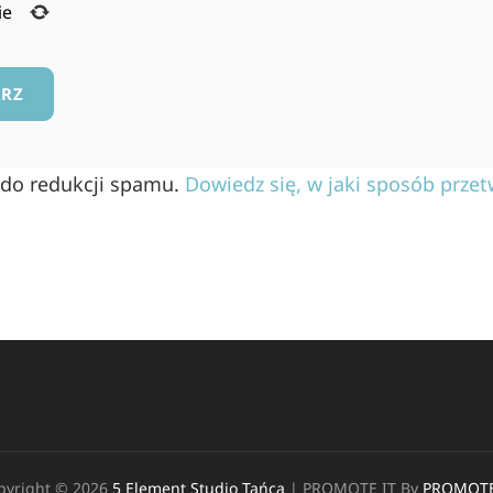
ie
 do redukcji spamu.
Dowiedz się, w jaki sposób prze
pyright © 2026
5 Element Studio Tańca
|
PROMOTE IT By
PROMOTE