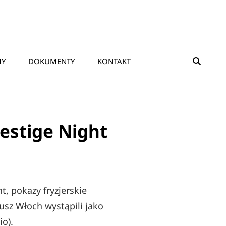
SEAR
MY
DOKUMENTY
KONTAKT
estige Night
, pokazy fryzjerskie
usz Włoch wystąpili jako
o).