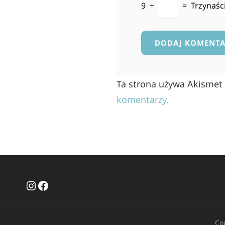
9
+
=
Trzynaśc
Ta strona używa Akismet
komentarzy.
Instagram
Facebook
Co