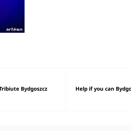
Next
Tribiute Bydgoszcz
Help if you can Bydgo
Post