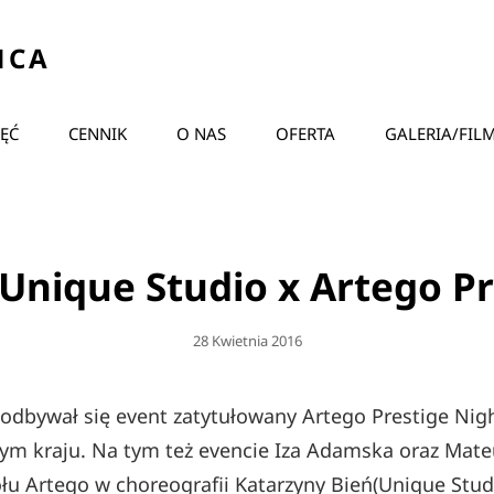
ŃCA
JĘĆ
CENNIK
O NAS
OFERTA
GALERIA/FIL
 Unique Studio x Artego Pr
Posted
28 Kwietnia 2016
On
odbywał się event zatytułowany Artego Prestige Night
zym kraju. Na tym też evencie Iza Adamska oraz Mate
łu Artego w choreografii Katarzyny Bień(Unique Studi