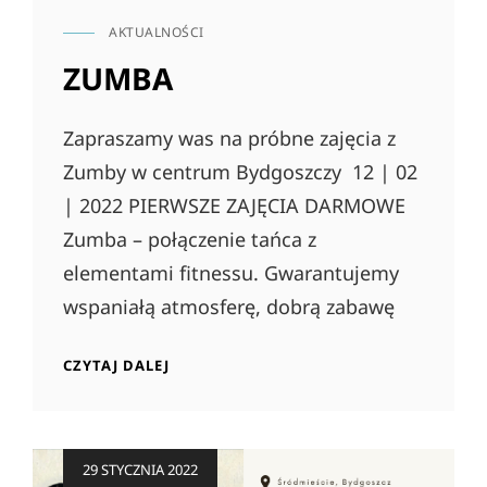
AKTUALNOŚCI
CAT
LINKS
ZUMBA
Zapraszamy was na próbne zajęcia z
Zumby w centrum Bydgoszczy 12 | 02
| 2022 PIERWSZE ZAJĘCIA DARMOWE
Zumba – połączenie tańca z
elementami fitnessu. Gwarantujemy
wspaniałą atmosferę, dobrą zabawę
ZUMBA
CZYTAJ DALEJ
Posted
29 STYCZNIA 2022
on