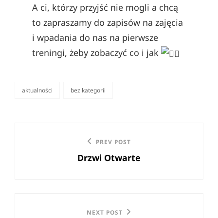
A ci, którzy przyjść nie mogli a chcą
to zapraszamy do zapisów na zajęcia
i wpadania do nas na pierwsze
treningi, żeby zobaczyć co i jak
aktualności
bez kategorii
categories
Nawigacja
Previous
PREV POST
wpisu
Drzwi Otwarte
Post
Next
NEXT POST